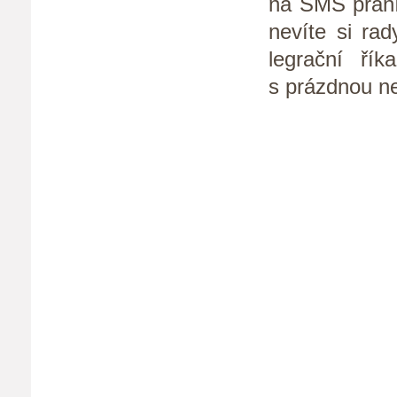
na SMS přání
nevíte si ra
legrační řík
s prázdnou n