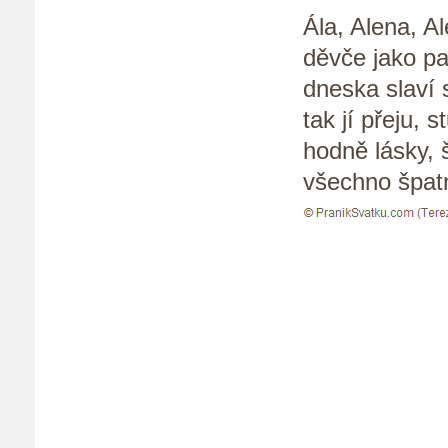
Ála, Alena, A
děvče jako p
dneska slaví 
tak jí přeju, st
hodně lásky, š
všechno špatn