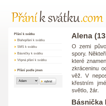
Alena (13
Přání k svátku
Blahopřání k svátku
O zemi půvo
SMS k svátku
spory. Někteř
Básničky k svátku
které znamen
Vtipná přání k svátku
zkráceninu o
Přání podle jmen
věž. V nepos
vybrat
křestním jm
světlo, žár.
Básnička 