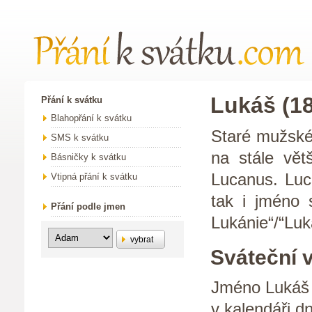
Lukáš (18
Přání k svátku
Blahopřání k svátku
Staré mužské 
SMS k svátku
na stále větš
Básničky k svátku
Lucanus. Luca
Vtipná přání k svátku
tak i jméno 
Přání podle jmen
Lukánie“/“Luk
vybrat
Sváteční 
Jméno Lukáš 
v kalendáři d