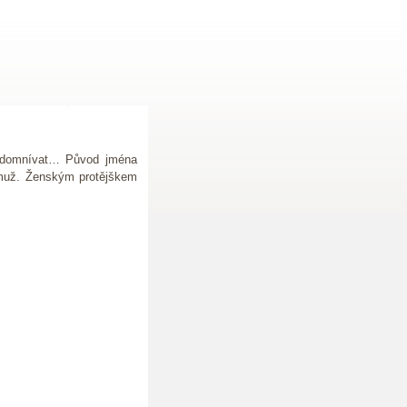
i domnívat… Původ jména
ní muž. Ženským protějškem