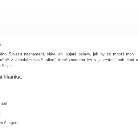
)
éno Silvestr neznamená slávu ani bujaré oslavy, jak by se mnozí mohl
nkrétně v latinském slově „silva“, které znamená les a „silvestris“ pak les
 Silvie.
í říkanka:
,
íse!
!