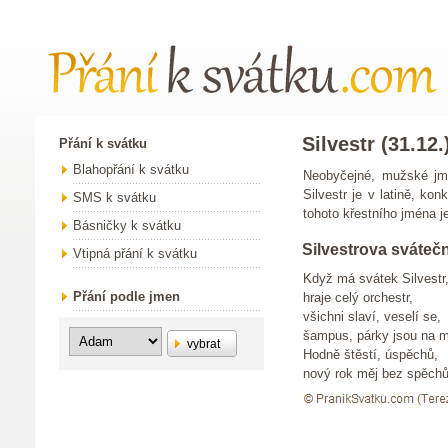
Silvestr (31.12.
Přání k svátku
Blahopřání k svátku
Neobyčejné, mužské jm
Silvestr je v latině, ko
SMS k svátku
tohoto křestního jména je
Básničky k svátku
Silvestrova svátečn
Vtipná přání k svátku
Když má svátek Silvestr
Přání podle jmen
hraje celý orchestr,
všichni slaví, veselí se,
šampus, párky jsou na m
vybrat
Hodně štěstí, úspěchů,
nový rok měj bez spěchů